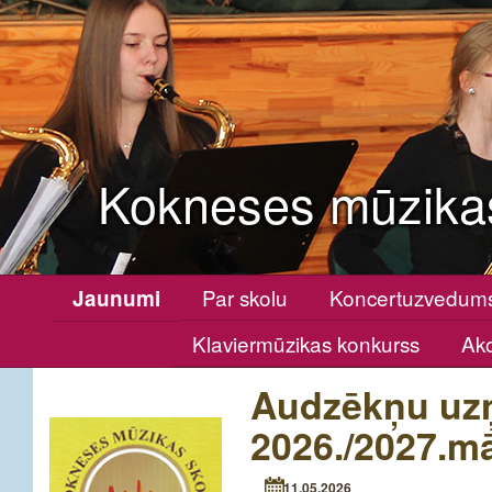
Kokneses mūzika
Par skolu
Koncertuzvedum
Jaunumi
Klaviermūzikas konkurss
Ako
Audzēkņu uz
2026./2027.m
11.05.2026