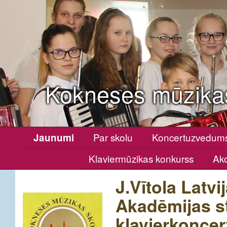
Kokneses mūzika
Par skolu
Koncertuzvedum
Jaunumi
Klaviermūzikas konkurss
Ako
J.Vītola Latv
Akadēmijas s
klavierkonce