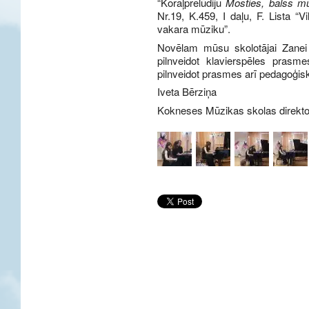
“Korāļprelūdiju
Mosties, balss m
Nr.19, K.459, I daļu, F. Lista “
vakara mūziku”.
Novēlam mūsu skolotājai Zanei 
pilnveidot klavierspēles prasm
pilnveidot prasmes arī pedagoģis
Iveta Bērziņa
Kokneses Mūzikas skolas direkt