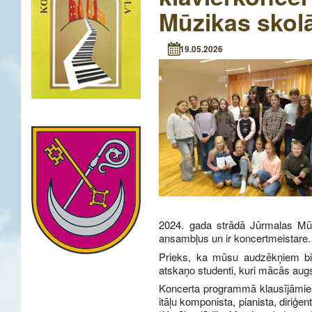
Mūzikas skol
19.05.2026
2024. gada strādā Jūrmalas Mūzi
ansambļus un ir koncertmeistare.
Prieks, ka mūsu audzēkņiem bija
atskaņo studenti, kuri mācās aug
Koncerta programmā klausījāmie
itāļu komponista, pianista, diriģ