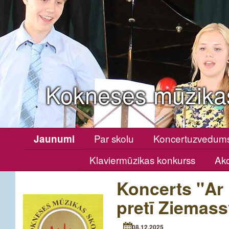
Kokneses mūzika
Par skolu
Koncertuzvedum
Jaunumi
Klaviermūzikas konkurss
Ako
Koncerts "Ar
pretī Ziemas
08.12.2025