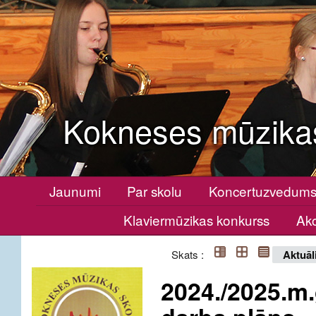
Kokneses mūzika
Jaunumi
Par skolu
Koncertuzvedum
Klaviermūzikas konkurss
Ako
Skats :
Aktuāl
2024./2025.m.