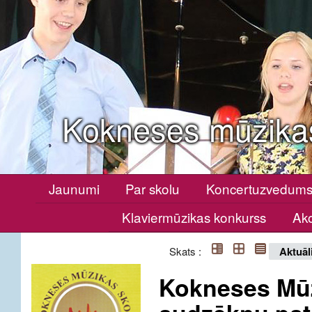
Kokneses mūzika
Jaunumi
Par skolu
Koncertuzvedum
Klaviermūzikas konkurss
Ako
Skats :
Aktuāl
Kokneses Mūz