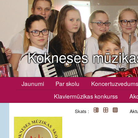
Kokneses mūzika
Jaunumi
Par skolu
Koncertuzvedum
Klaviermūzikas konkurss
Ako
Skats :
Aktu