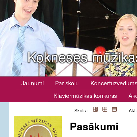
Kokneses mūzika
Jaunumi
Par skolu
Koncertuzvedum
Klaviermūzikas konkurss
Ako
Skats :
Aktu
Pasākumi