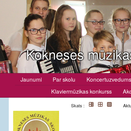
Kokneses mūzika
Jaunumi
Par skolu
Koncertuzvedum
Klaviermūzikas konkurss
Ako
Skats :
Aktu