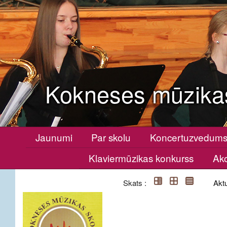
Kokneses mūzika
Jaunumi
Par skolu
Koncertuzvedum
Klaviermūzikas konkurss
Ako
Skats :
Aktu