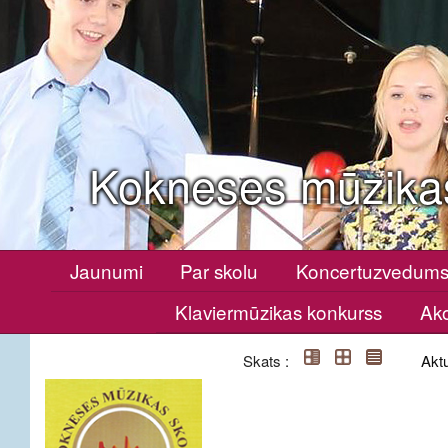
Kokneses mūzika
Jaunumi
Par skolu
Koncertuzvedum
Klaviermūzikas konkurss
Ako
Skats :
Aktu