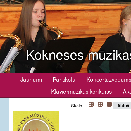
Kokneses mūzika
Jaunumi
Par skolu
Koncertuzvedum
Klaviermūzikas konkurss
Ako
Skats :
Aktuāl