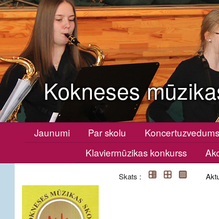
Kokneses mūzika
Jaunumi
Par skolu
Koncertuzvedum
Klaviermūzikas konkurss
Ako
Skats :
Aktu