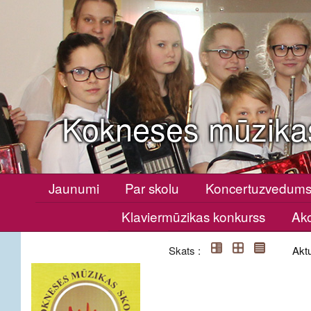
Kokneses mūzika
Jaunumi
Par skolu
Koncertuzvedum
Klaviermūzikas konkurss
Ako
Skats :
Aktu