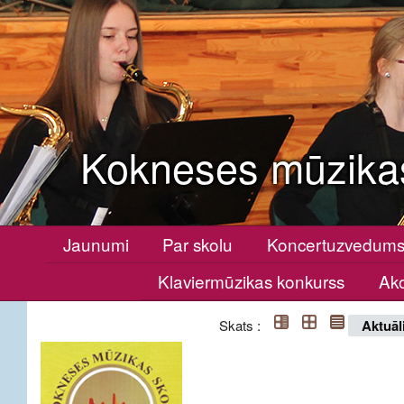
Kokneses mūzika
Jaunumi
Par skolu
Koncertuzvedum
Klaviermūzikas konkurss
Ako
Skats :
Aktuāl