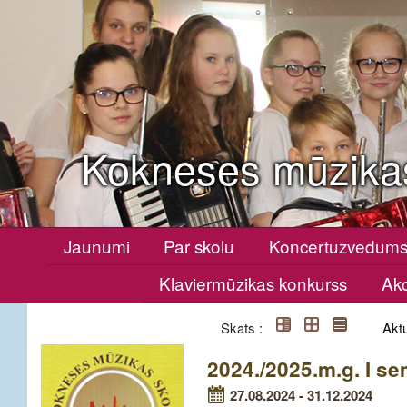
Kokneses mūzika
Jaunumi
Par skolu
Koncertuzvedum
Klaviermūzikas konkurss
Ako
Skats :
Aktu
2024./2025.m.g. I s
27.08.2024 - 31.12.2024