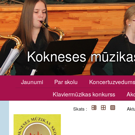
Kokneses mūzika
Jaunumi
Par skolu
Koncertuzvedum
Klaviermūzikas konkurss
Ako
Skats :
Aktu