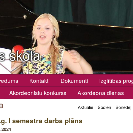
s skola
vedums
Kontakti
Dokumenti
Izglītības p
Akordeonistu konkurss
Akordeona dienas
Aktuālie
Šodien
Šonedēļ
.g. I semestra darba plāns
2.2024