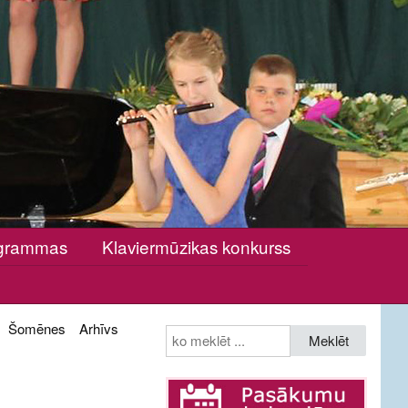
rogrammas
Klaviermūzikas konkurss
Šomēnes
Arhīvs
Meklēt