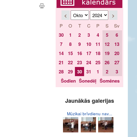
<
>
P
O
T
C
P
S
Sv
30
1
2
3
4
5
6
7
8
9
10
11
12
13
14
15
16
17
18
19
20
21
22
23
24
25
26
27
28
29
30
31
1
2
3
Šodien
Šonedēļ
Šomēnes
Jaunākās galerijas
Mūzikai brīvdienu nav...