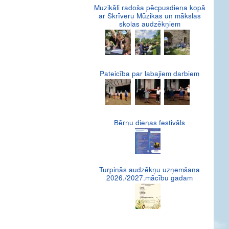
Muzikāli radoša pēcpusdiena kopā
ar Skrīveru Mūzikas un mākslas
skolas audzēkņiem
Pateicība par labajiem darbiem
Bērnu dienas festivāls
Turpinās audzēkņu uzņemšana
2026./2027.mācību gadam