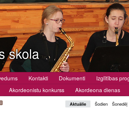
s skola
vedums
Kontakti
Dokumenti
Izglītības p
Akordeonistu konkurss
Akordeona dienas
Aktuālie
Šodien
Šonedēļ