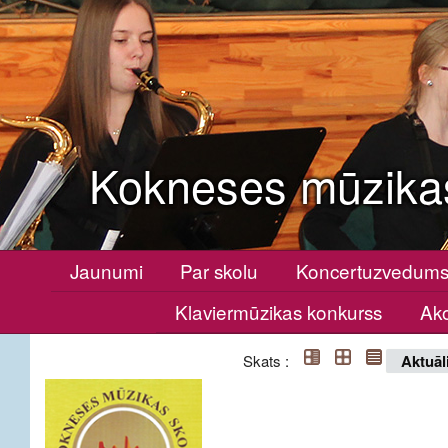
Kokneses mūzika
Jaunumi
Par skolu
Koncertuzvedum
Klaviermūzikas konkurss
Ako
Skats :
Aktuāl