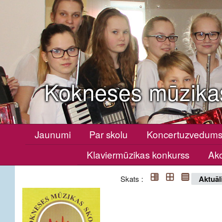
Kokneses mūzika
Jaunumi
Par skolu
Koncertuzvedum
Klaviermūzikas konkurss
Ako
Skats :
Aktuāl