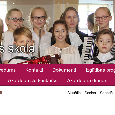
s skola
vedums
Kontakti
Dokumenti
Izglītības p
Akordeonistu konkurss
Akordeona dienas
Aktuālie
Šodien
Šonedēļ