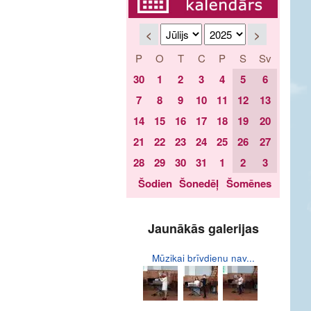
<
>
P
O
T
C
P
S
Sv
30
1
2
3
4
5
6
7
8
9
10
11
12
13
14
15
16
17
18
19
20
21
22
23
24
25
26
27
28
29
30
31
1
2
3
Šodien
Šonedēļ
Šomēnes
Jaunākās galerijas
Mūzikai brīvdienu nav...