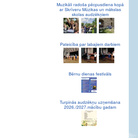
Muzikāli radoša pēcpusdiena kopā
ar Skrīveru Mūzikas un mākslas
skolas audzēkņiem
Pateicība par labajiem darbiem
Bērnu dienas festivāls
Turpinās audzēkņu uzņemšana
2026./2027.mācību gadam