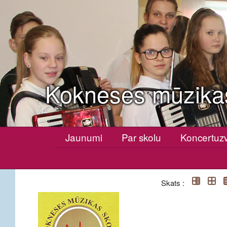
Kokneses mūzika
Jaunumi
Par skolu
Koncertuz
Skats :