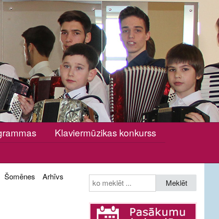
rogrammas
Klaviermūzikas konkurss
Šomēnes
Arhīvs
Meklēt