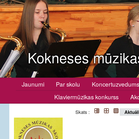
Kokneses mūzika
Jaunumi
Par skolu
Koncertuzvedum
Klaviermūzikas konkurss
Ako
Skats :
Aktuāl