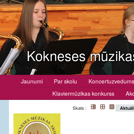
Kokneses mūzika
Jaunumi
Par skolu
Koncertuzvedum
Klaviermūzikas konkurss
Ako
Skats :
Aktuāl