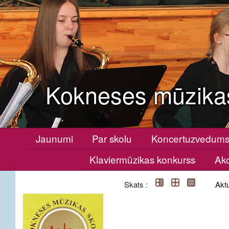
Kokneses mūzika
Jaunumi
Par skolu
Koncertuzvedum
Klaviermūzikas konkurss
Ako
Skats :
Aktu