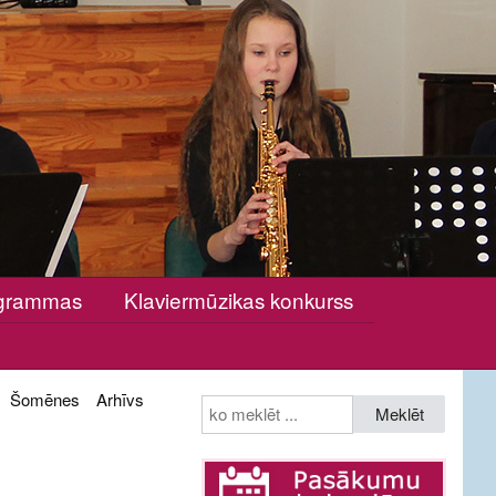
rogrammas
Klaviermūzikas konkurss
Šomēnes
Arhīvs
Meklēt