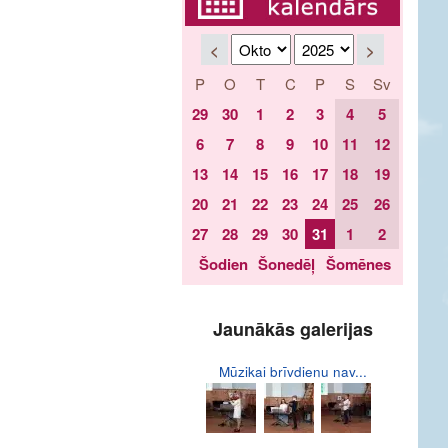
<
>
P
O
T
C
P
S
Sv
29
30
1
2
3
4
5
6
7
8
9
10
11
12
13
14
15
16
17
18
19
20
21
22
23
24
25
26
27
28
29
30
31
1
2
Šodien
Šonedēļ
Šomēnes
Jaunākās galerijas
Mūzikai brīvdienu nav...