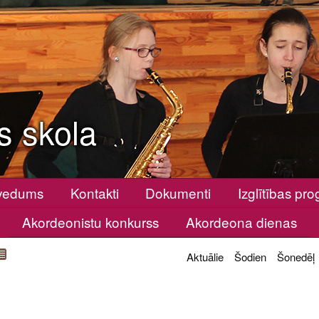
s skola
vedums
Kontakti
Dokumenti
Izglītības p
Akordeonistu konkurss
Akordeona dienas
Aktuālie
Šodien
Šonedēļ