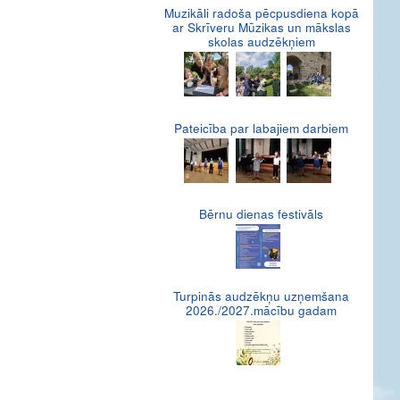
Muzikāli radoša pēcpusdiena kopā
ar Skrīveru Mūzikas un mākslas
skolas audzēkņiem
Pateicība par labajiem darbiem
Bērnu dienas festivāls
Turpinās audzēkņu uzņemšana
2026./2027.mācību gadam