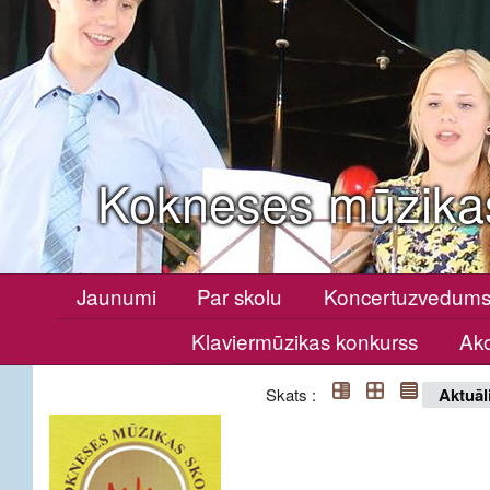
Kokneses mūzika
Jaunumi
Par skolu
Koncertuzvedum
Klaviermūzikas konkurss
Ako
Skats :
Aktuāl