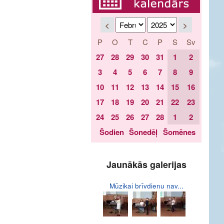
<
>
P
O
T
C
P
S
Sv
27
28
29
30
31
1
2
3
4
5
6
7
8
9
10
11
12
13
14
15
16
17
18
19
20
21
22
23
24
25
26
27
28
1
2
Šodien
Šonedēļ
Šomēnes
Jaunākās galerijas
Mūzikai brīvdienu nav...