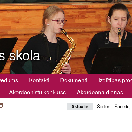
s skola
vedums
Kontakti
Dokumenti
Izglītības p
Akordeonistu konkurss
Akordeona dienas
Aktuālie
Šodien
Šonedēļ