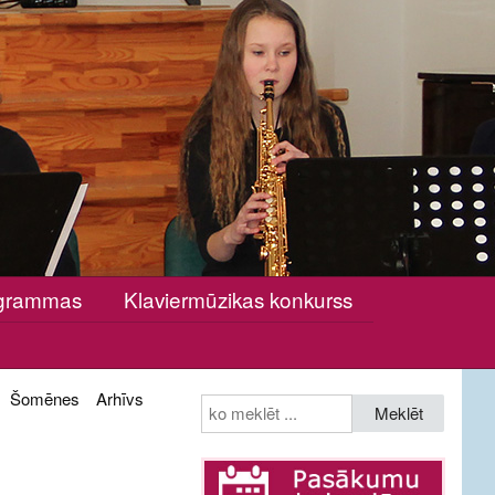
rogrammas
Klaviermūzikas konkurss
Šomēnes
Arhīvs
Meklēt