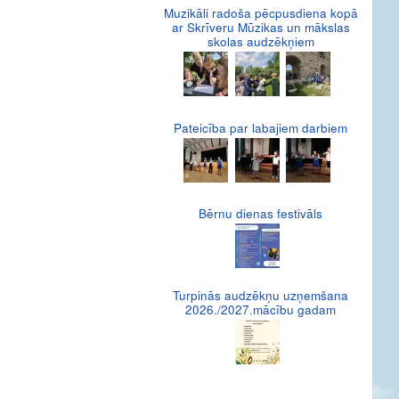
Muzikāli radoša pēcpusdiena kopā
ar Skrīveru Mūzikas un mākslas
skolas audzēkņiem
Pateicība par labajiem darbiem
Bērnu dienas festivāls
Turpinās audzēkņu uzņemšana
2026./2027.mācību gadam