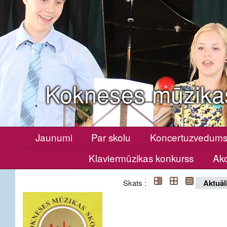
Kokneses mūzika
Jaunumi
Par skolu
Koncertuzvedum
Klaviermūzikas konkurss
Ako
Skats :
Aktuāl