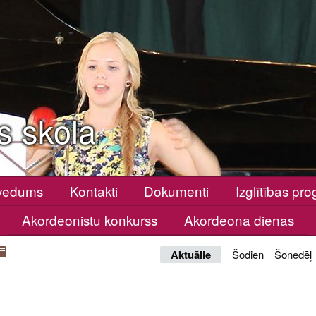
s skola
vedums
Kontakti
Dokumenti
Izglītības p
Akordeonistu konkurss
Akordeona dienas
Aktuālie
Šodien
Šonedēļ