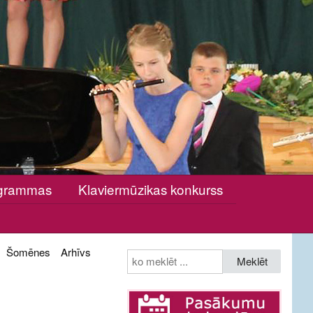
rogrammas
Klaviermūzikas konkurss
Šomēnes
Arhīvs
Meklēt