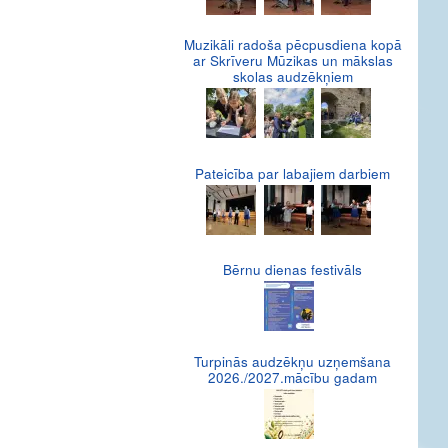
Muzikāli radoša pēcpusdiena kopā
ar Skrīveru Mūzikas un mākslas
skolas audzēkņiem
Pateicība par labajiem darbiem
Bērnu dienas festivāls
Turpinās audzēkņu uzņemšana
2026./2027.mācību gadam