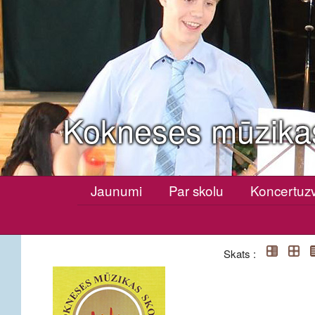
Kokneses mūzika
Jaunumi
Par skolu
Koncertuz
Skats :