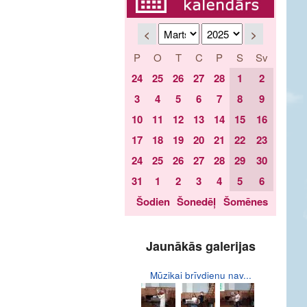
<
>
P
O
T
C
P
S
Sv
24
25
26
27
28
1
2
3
4
5
6
7
8
9
10
11
12
13
14
15
16
17
18
19
20
21
22
23
24
25
26
27
28
29
30
31
1
2
3
4
5
6
Šodien
Šonedēļ
Šomēnes
Jaunākās galerijas
Mūzikai brīvdienu nav...