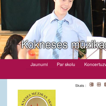
Kokneses mūzika
Jaunumi
Par skolu
Koncertuz
Skats :