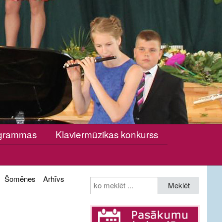
rogrammas
Klaviermūzikas konkurss
Šomēnes
Arhīvs
Meklēt