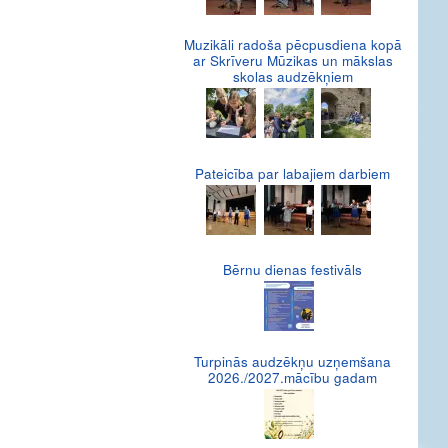
Muzikāli radoša pēcpusdiena kopā
ar Skrīveru Mūzikas un mākslas
skolas audzēkņiem
Pateicība par labajiem darbiem
Bērnu dienas festivāls
Turpinās audzēkņu uzņemšana
2026./2027.mācību gadam