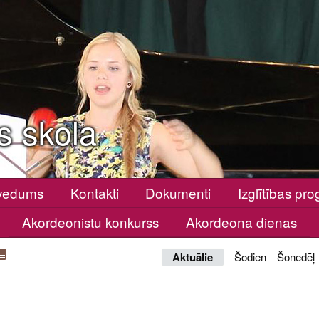
s skola
vedums
Kontakti
Dokumenti
Izglītības p
Akordeonistu konkurss
Akordeona dienas
Aktuālie
Šodien
Šonedēļ