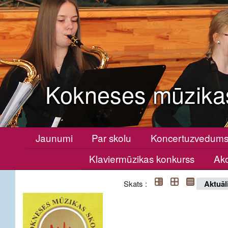
Kokneses mūzika
Jaunumi
Par skolu
Koncertuzvedum
Klaviermūzikas konkurss
Ako
Skats :
Aktuāl