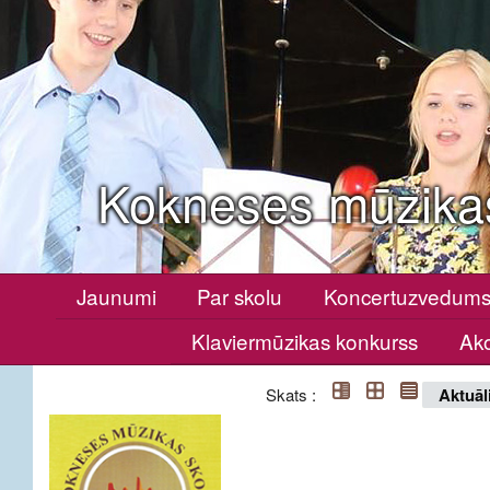
Kokneses mūzika
Jaunumi
Par skolu
Koncertuzvedum
Klaviermūzikas konkurss
Ako
Skats :
Aktuāl