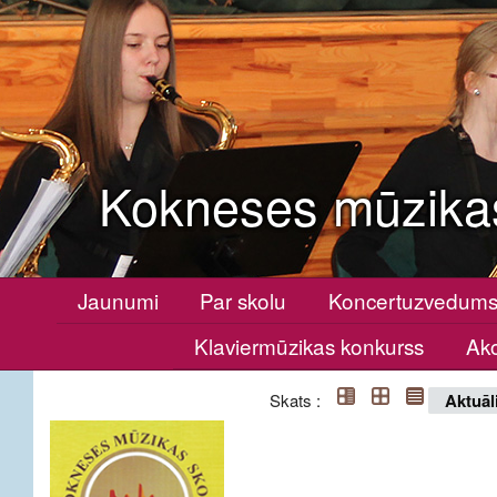
Kokneses mūzika
Jaunumi
Par skolu
Koncertuzvedum
Klaviermūzikas konkurss
Ako
Skats :
Aktuāl