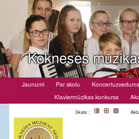
Kokneses mūzika
Jaunumi
Par skolu
Koncertuzvedum
Klaviermūzikas konkurss
Ako
Skats :
Aktu