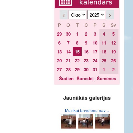
<
>
P
O
T
C
P
S
Sv
29
30
1
2
3
4
5
6
7
8
9
10
11
12
13
14
15
16
17
18
19
20
21
22
23
24
25
26
27
28
29
30
31
1
2
Šodien
Šonedēļ
Šomēnes
Jaunākās galerijas
Mūzikai brīvdienu nav...