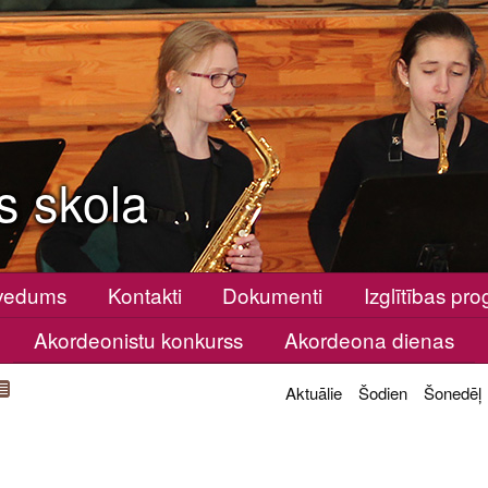
s skola
vedums
Kontakti
Dokumenti
Izglītības p
Akordeonistu konkurss
Akordeona dienas
Aktuālie
Šodien
Šonedēļ