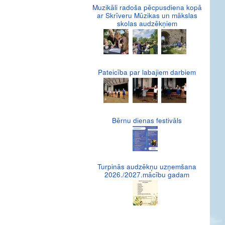
Muzikāli radoša pēcpusdiena kopā
ar Skrīveru Mūzikas un mākslas
skolas audzēkņiem
Pateicība par labajiem darbiem
Bērnu dienas festivāls
Turpinās audzēkņu uzņemšana
2026./2027.mācību gadam