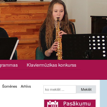
rogrammas
Klaviermūzikas konkurss
Šomēnes
Arhīvs
Meklēt