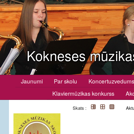
Kokneses mūzika
Jaunumi
Par skolu
Koncertuzvedum
Klaviermūzikas konkurss
Ako
Skats :
Aktu