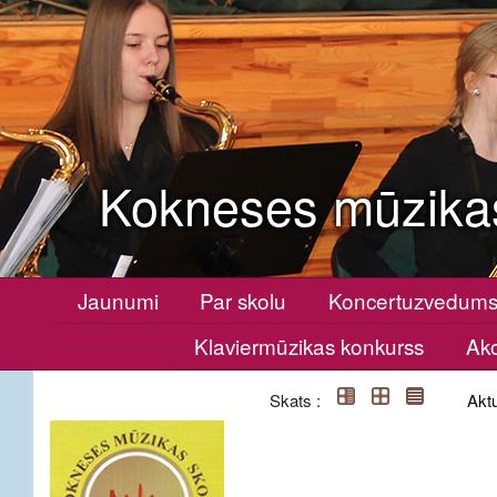
Kokneses mūzika
Jaunumi
Par skolu
Koncertuzvedum
Klaviermūzikas konkurss
Ako
Skats :
Aktu