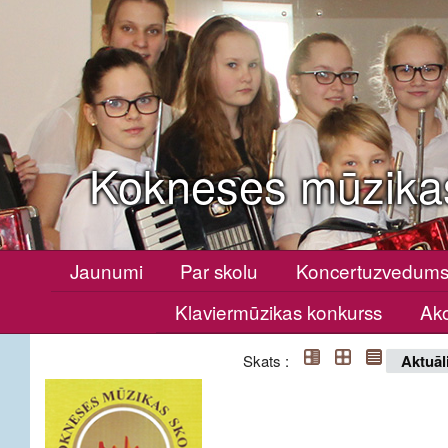
Kokneses mūzika
Jaunumi
Par skolu
Koncertuzvedum
Klaviermūzikas konkurss
Ako
Skats :
Aktuāl