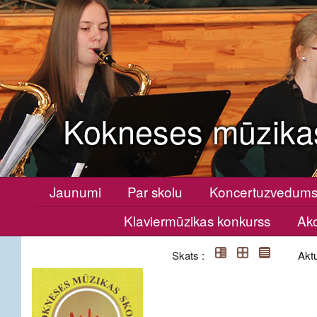
Kokneses mūzika
Jaunumi
Par skolu
Koncertuzvedum
Klaviermūzikas konkurss
Ako
Skats :
Aktu