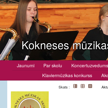
Kokneses mūzika
Jaunumi
Par skolu
Koncertuzvedum
Klaviermūzikas konkurss
Ako
Skats :
Aktu