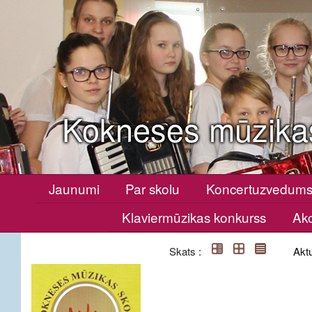
Kokneses mūzika
Jaunumi
Par skolu
Koncertuzvedum
Klaviermūzikas konkurss
Ako
Skats :
Aktu