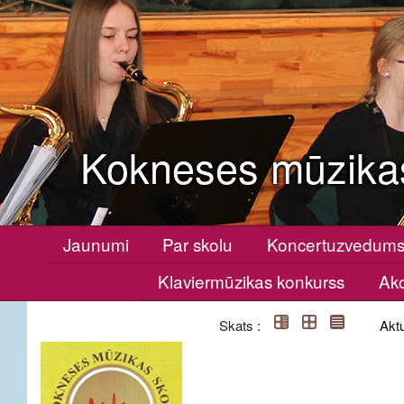
Kokneses mūzika
Jaunumi
Par skolu
Koncertuzvedum
Klaviermūzikas konkurss
Ako
Skats :
Aktu