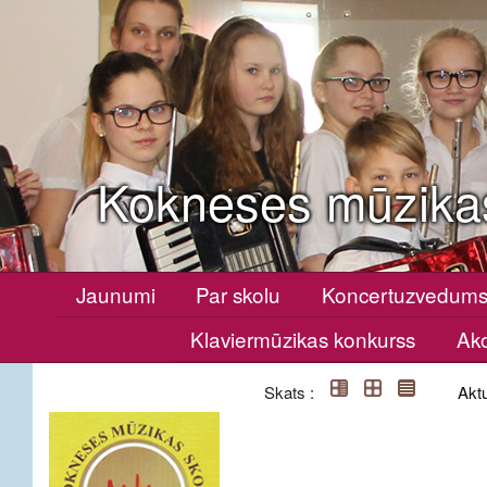
Kokneses mūzika
Jaunumi
Par skolu
Koncertuzvedum
Klaviermūzikas konkurss
Ako
Skats :
Aktu