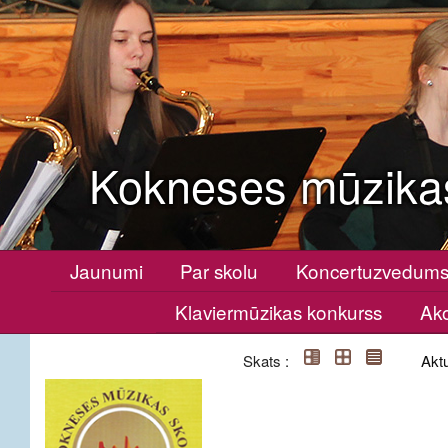
Kokneses mūzika
Jaunumi
Par skolu
Koncertuzvedum
Klaviermūzikas konkurss
Ako
Skats :
Aktu