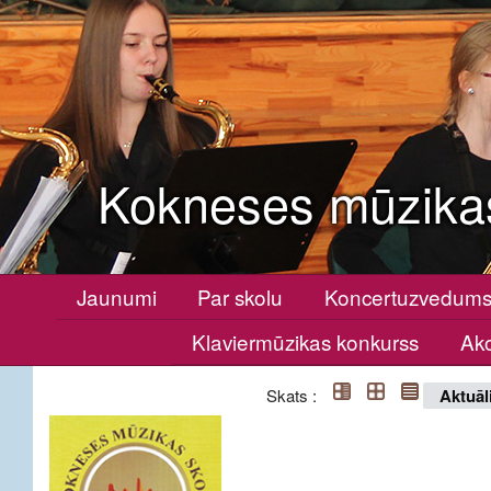
Kokneses mūzika
Jaunumi
Par skolu
Koncertuzvedum
Klaviermūzikas konkurss
Ako
Skats :
Aktuāl