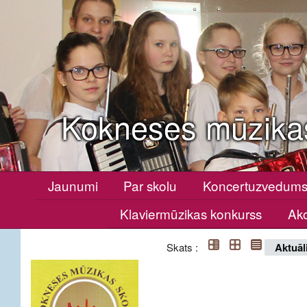
Kokneses mūzika
Jaunumi
Par skolu
Koncertuzvedum
Klaviermūzikas konkurss
Ako
Skats :
Aktuāl