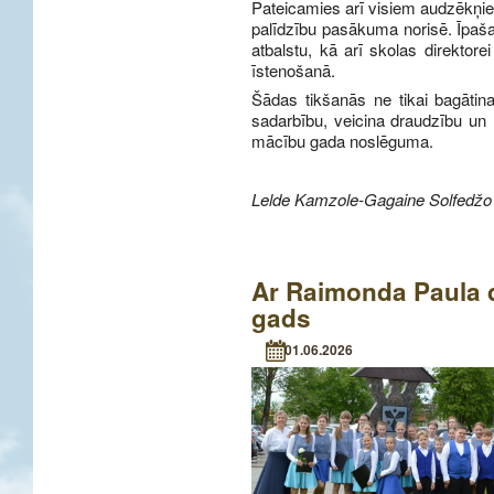
Pateicamies arī visiem audzēkņiem
palīdzību pasākuma norisē. Īpaš
atbalstu, kā arī skolas direktor
īstenošanā.
Šādas tikšanās ne tikai bagātina
sadarbību, veicina draudzību un r
mācību gada noslēguma.
Lelde Kamzole-Gagaine
Solfedžo
Ar Raimonda Paula 
gads
01.06.2026