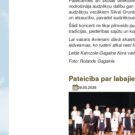
Pateicamies arī skolas direktore
nodrošināja audzēkņu dalību gan
audzēkņu vecākiem Silvai Grunšt
un atsaucību, pavadot audzēkņus
Šādi koncerti ne tikai pilnveido j
tradīcijas, piederības sajūtu un 
Lai vasara ikvienam dāvā skaist
iedvesmas, ko rudenī atkal nest l
Lelde Kamzole-Gagaine
Kora vad
Foto: Rolands Gagainis
Pateicība par labaj
29.05.2026