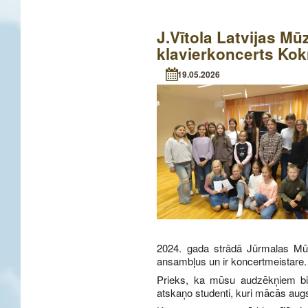
J.Vītola Latvijas M
klavierkoncerts Ko
19.05.2026
2024. gada strādā Jūrmalas Mūzi
ansambļus un ir koncertmeistare.
Prieks, ka mūsu audzēkņiem bija
atskaņo studenti, kuri mācās aug