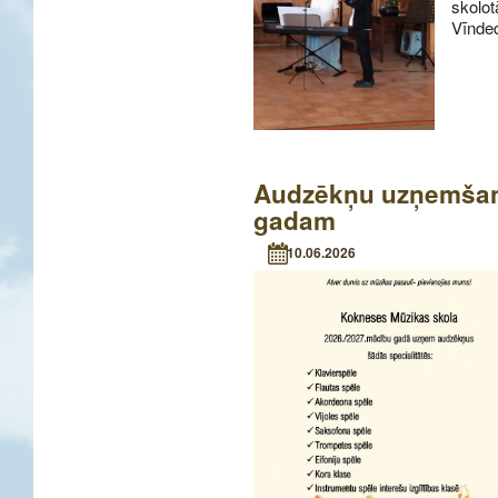
skolot
Vīnded
Audzēkņu uzņemšan
gadam
10.06.2026