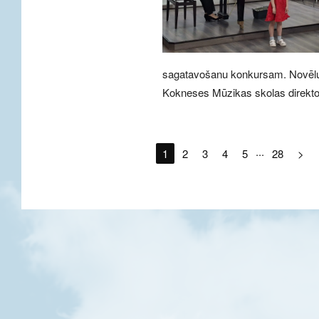
sagatavošanu konkursam. Novēlu i
Kokneses Mūzikas skolas direkto
...
1
2
3
4
5
28
>