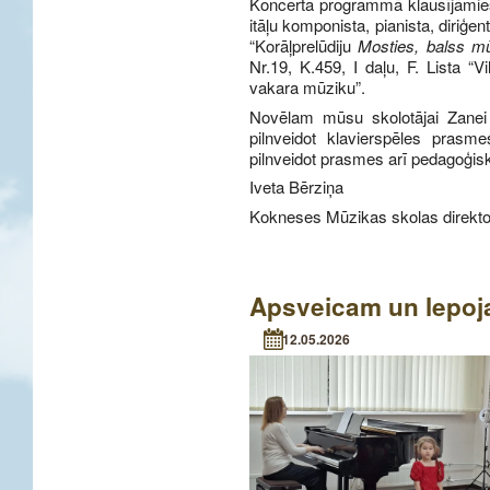
Koncerta programmā klausījāmie
itāļu komponista, pianista, diriģ
“Korāļprelūdiju
Mosties, balss m
Nr.19, K.459, I daļu, F. Lista “
vakara mūziku”.
Novēlam mūsu skolotājai Zanei 
pilnveidot klavierspēles prasm
pilnveidot prasmes arī pedagoģis
Iveta Bērziņa
Kokneses Mūzikas skolas direkt
Apsveicam un lepoj
12.05.2026