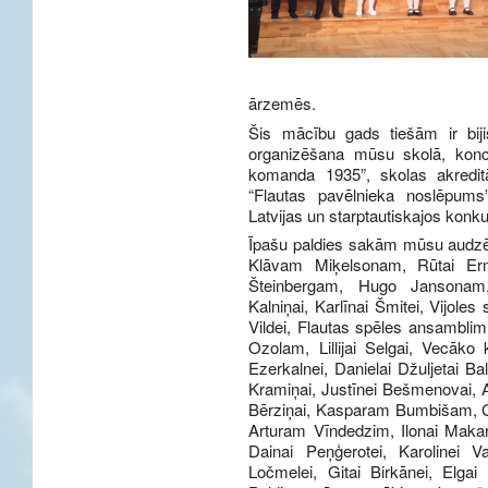
ārzemēs.
Šis mācību gads tiešām ir bijis
organizēšana mūsu skolā, kon
komanda 1935”, skolas akreditā
“Flautas pavēlnieka noslēpum
Latvijas un starptautiskajos konku
Īpašu paldies sakām mūsu audzēk
Klāvam Miķelsonam, Rūtai Ermi
Šteinbergam, Hugo Jansonam,
Kalniņai, Karlīnai Šmitei, Vijole
Vildei, Flautas spēles ansambli
Ozolam, Lillijai Selgai, Vecāko
Ezerkalnei, Danielai Džuljetai Ball
Kramiņai, Justīnei Bešmenovai, 
Bērziņai, Kasparam Bumbišam, Gu
Arturam Vīndedzim, Ilonai Mak
Dainai Peņģerotei, Karolinei V
Ločmelei, Gitai Birkānei, Elga