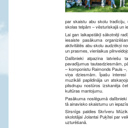
par skaistu abu skolu tradīciju,
skolas telpām – vēsturiskajā un 
Lai gan laikapstākļi sākotnēji r
iesaiste pasākuma organizēšan
aktivitātēs abu skolu audzēkņi no
un prasmes, vienlaikus pilnveido
Dalībnieki atpazina latviešu 
pavadījumus tautasdziesmām, pār
– komponistu Raimonds Pauls –, k
viņa dziesmām. Īpašu interesi 
muzikāli papildināja un atskaņ
pilsdrupu nostūros izskanēja če
kultūras mantojumu.
Pasākuma noslēgumā dalībnieki 
tā ainavisko skaistumu un iepazīs
Sirsnīgs paldies Skrīveru Mūzi
skolotājai Jolantai Puķītei par ve
uzturēšanā.