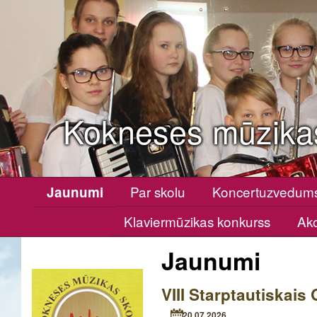
Kokneses mūzika
Par skolu
Koncertuzvedum
Jaunumi
Klaviermūzikas konkurss
Ako
Jaunumi
VIII Starptautiskais 
20.07.2026