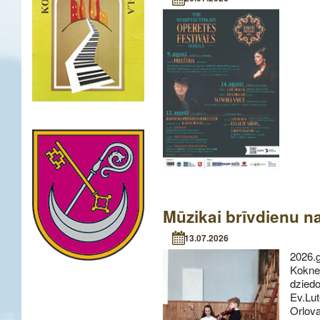
Mūzikai brīvdienu na
13.07.2026
2026.
Kokne
dzie
Ev.Lut
Orlov