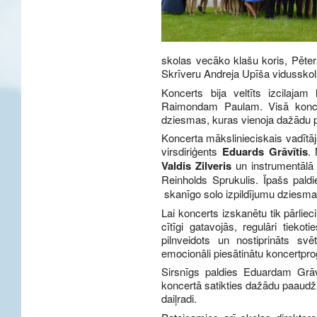
skolas vecāko klašu koris, Pēte
Skrīveru Andreja Upīša vidusskola
Koncerts bija veltīts izcilaja
Raimondam Paulam. Visā koncer
dziesmas, kuras vienoja dažādu p
Koncerta mākslinieciskais vadītā
virsdiriģents
Eduards Grāvītis
.
Valdis Zilveris
un instrumentālā 
Reinholds Sprukulis. Īpašs pal
skanīgo solo izpildījumu dziesmai
Lai koncerts izskanētu tik pārlie
cītīgi gatavojās, regulāri tieko
pilnveidots un nostiprināts svē
emocionāli piesātinātu koncertp
Sirsnīgs paldies Eduardam Grāv
koncertā satikties dažādu paaudž
daiļradi.