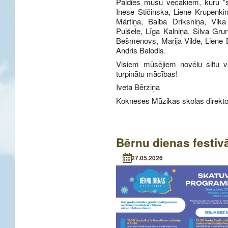
Paldies mūsu vecākiem, kuru “st
Inese Stičinska, Liene Krupenki
Mārtiņa, Baiba Driksniņa, Vik
Puišele, Līga Kalniņa, Silva Gru
Bešmenovs, Marija Vilde, Liene
Andris Balodis.
Visiem mūsējiem novēlu siltu va
turpinātu mācības!
Iveta Bērziņa
Kokneses Mūzikas skolas direkt
Bērnu dienas festiv
27.05.2026