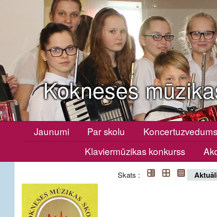
Kokneses mūzika
Jaunumi
Par skolu
Koncertuzvedum
Klaviermūzikas konkurss
Ako
Skats :
Aktuāl