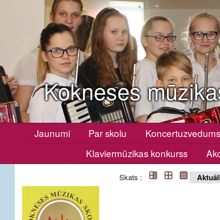
Kokneses mūzika
Jaunumi
Par skolu
Koncertuzvedum
Klaviermūzikas konkurss
Ako
Skats :
Aktuāl