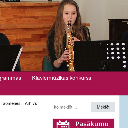
rogrammas
Klaviermūzikas konkurss
Šomēnes
Arhīvs
Meklēt