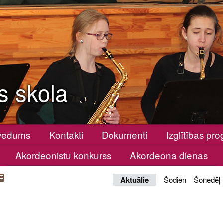
s skola
vedums
Kontakti
Dokumenti
Izglītības p
Akordeonistu konkurss
Akordeona dienas
Aktuālie
Šodien
Šonedēļ