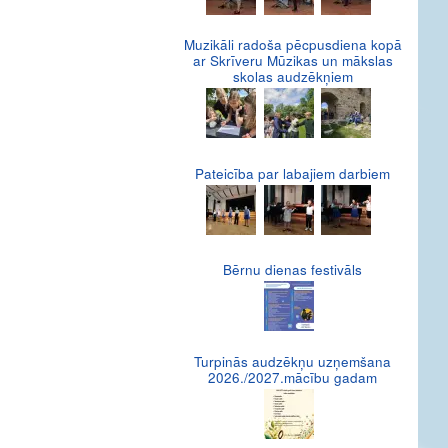
Muzikāli radoša pēcpusdiena kopā
ar Skrīveru Mūzikas un mākslas
skolas audzēkņiem
Pateicība par labajiem darbiem
Bērnu dienas festivāls
Turpinās audzēkņu uzņemšana
2026./2027.mācību gadam