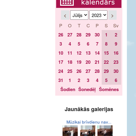
<
>
P
O
T
C
P
S
Sv
26
27
28
29
30
1
2
3
4
5
6
7
8
9
10
11
12
13
14
15
16
17
18
19
20
21
22
23
24
25
26
27
28
29
30
31
1
2
3
4
5
6
Šodien
Šonedēļ
Šomēnes
Jaunākās galerijas
Mūzikai brīvdienu nav...